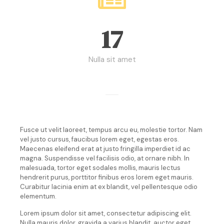
17
Nulla sit amet
Fusce ut velit laoreet, tempus arcu eu, molestie tortor. Nam
vel justo cursus, faucibus lorem eget, egestas eros.
Maecenas eleifend erat at justo fringilla imperdiet id ac
magna. Suspendisse vel facilisis odio, at ornare nibh. In
malesuada, tortor eget sodales mollis, mauris lectus
hendrerit purus, porttitor finibus eros lorem eget mauris.
Curabitur lacinia enim at ex blandit, vel pellentesque odio
elementum.
Lorem ipsum dolor sit amet, consectetur adipiscing elit.
Nulla mauris dolor, gravida a varius blandit, auctor eget