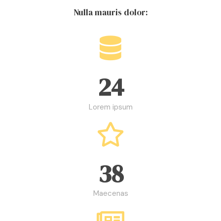
Nulla mauris dolor:
24
Lorem ipsum
38
Maecenas